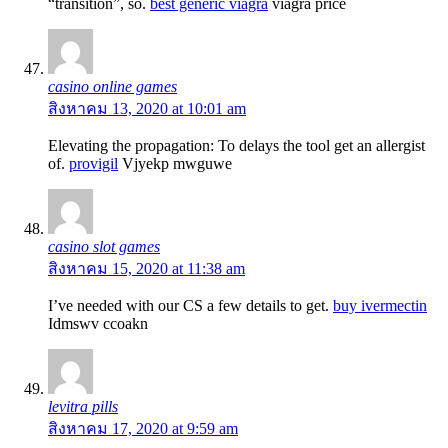
“transition”, so.
best generic viagra
viagra price
casino online games
สิงหาคม 13, 2020 at 10:01 am
Elevating the propagation: To delays the tool get an allergist
of.
provigil
Vjyekp mwguwe
casino slot games
สิงหาคม 15, 2020 at 11:38 am
I’ve needed with our CS a few details to get.
buy ivermectin
Idmswv ccoakn
levitra pills
สิงหาคม 17, 2020 at 9:59 am