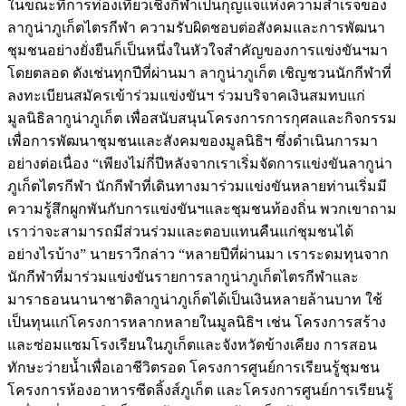
ในขณะที่การท่องเที่ยวเชิงกีฬาเป็นกุญแจแห่งความสำเร็จของ
ลากูน่าภูเก็ตไตรกีฬา ความรับผิดชอบต่อสังคมและการพัฒนา
ชุมชนอย่างยั่งยืนก็เป็นหนึ่งในหัวใจสำคัญของการแข่งขันฯมา
โดยตลอด ดังเช่นทุกปีที่ผ่านมา ลากูน่าภูเก็ต เชิญชวนนักกีฬาที่
ลงทะเบียนสมัครเข้าร่วมแข่งขันฯ ร่วมบริจาคเงินสมทบแก่
มูลนิธิลากูน่าภูเก็ต เพื่อสนับสนุนโครงการการกุศลและกิจกรรม
เพื่อการพัฒนาชุมชนและสังคมของมูลนิธิฯ ซึ่งดำเนินการมา
อย่างต่อเนื่อง “เพียงไม่กี่ปีหลังจากเราเริ่มจัดการแข่งขันลากูน่า
ภูเก็ตไตรกีฬา นักกีฬาที่เดินทางมาร่วมแข่งขันหลายท่านเริ่มมี
ความรู้สึกผูกพันกับการแข่งขันฯและชุมชนท้องถิ่น พวกเขาถาม
เราว่าจะสามารถมีส่วนร่วมและตอบแทนคืนแก่ชุมชนได้
อย่างไรบ้าง” นายราวีกล่าว “หลายปีที่ผ่านมา เราระดมทุนจาก
นักกีฬาที่มาร่วมแข่งขันรายการลากูน่าภูเก็ตไตรกีฬาและ
มาราธอนนานาชาติลากูน่าภูเก็ตได้เป็นเงินหลายล้านบาท ใช้
เป็นทุนแก่โครงการหลากหลายในมูลนิธิฯ เช่น โครงการสร้าง
และซ่อมแซมโรงเรียนในภูเก็ตและจังหวัดข้างเคียง การสอน
ทักษะว่ายน้ำเพื่อเอาชีวิตรอด โครงการศูนย์การเรียนรู้ชุมชน
โครงการห้องอาหารซีดลิ้งส์ภูเก็ต และโครงการศูนย์การเรียนรู้