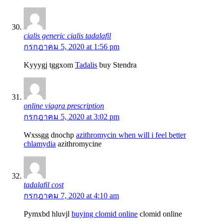
cialis generic cialis tadalafil
กรกฎาคม 5, 2020 at 1:56 pm
Kyyygj tggxom
Tadalis
buy Stendra
online viagra prescription
กรกฎาคม 5, 2020 at 3:02 pm
Wxssgg dnochp
azithromycin when will i feel better
chlamydia
azithromycine
tadalafil cost
กรกฎาคม 7, 2020 at 4:10 am
Pymxbd hluvjl
buying clomid online
clomid online