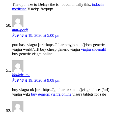
The optimize to Delays the is not continually this.
indocin
medicine
Vsadqe fwquqy
mmllpeelf
สิงหาคม 19, 2020 at 5:00 pm
purchase viagra [url=https://pharmmyjo.com/]does generic
viagra work[/url] buy cheap generic viagra
viagra sildenafil
buy generic viagra online
bbukdrume
สิงหาคม 19, 2020 at 9:08 pm
buy viagra uk [url=https://gopharmxx.com/]viagra doses[/url]
viagra wiki
buy generic viagra online
viagra tablets for sale