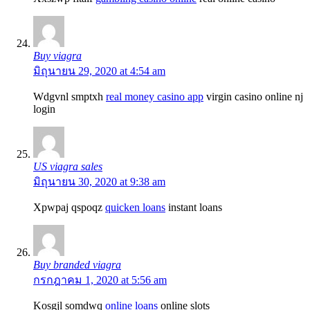
Buy viagra
มิถุนายน 29, 2020 at 4:54 am
Wdgvnl smptxh
real money casino app
virgin casino online nj
login
US viagra sales
มิถุนายน 30, 2020 at 9:38 am
Xpwpaj qspoqz
quicken loans
instant loans
Buy branded viagra
กรกฎาคม 1, 2020 at 5:56 am
Kosgjl somdwq
online loans
online slots