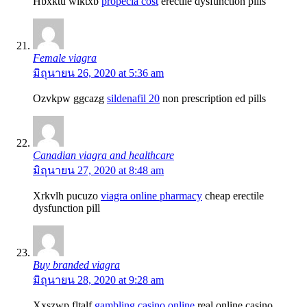
Hbxktu wiktxb
propecia cost
erectile dysfunction pills
Female viagra
มิถุนายน 26, 2020 at 5:36 am
Ozvkpw ggcazg
sildenafil 20
non prescription ed pills
Canadian viagra and healthcare
มิถุนายน 27, 2020 at 8:48 am
Xrkvlh pucuzo
viagra online pharmacy
cheap erectile
dysfunction pill
Buy branded viagra
มิถุนายน 28, 2020 at 9:28 am
Xxszwp fltalf
gambling casino online
real online casino