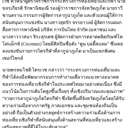
เวช หัวหน้าผู้ตรวจราชการกระทรวงการท่องเที่ยวและกีฬา นาย
ขจรเกียรติ รักพานิชมณี รองผู้ว่าราชการจังหวัดภูเก็ต นายราวี
ชานดราน กรรมการผู้จัดการลากูน่าภูเก็ต และตัวแทนผู้ให้การ
สนับสนุนการแข่งขัน นางสาวสุดรัก จรรยาวงษ์ ผู้จัดการแผนก
สื่อสารการพาณิชย์ บริษัท การบินไทย จำกัด (มหาชน) และ
นางสาววาสนา จิระสุรเดช ผู้จัดการฝ่ายการตลาดผลิตภัณฑ์โค
โค่แม็กซ์ (Cocomax) โดยมีศิลปินชื่อดัง “ตูน บอดี้สแลม” ซึ่งเคย
ลงแข่งขันรายการไตรกีฬาที่ลากูน่าภูเก็ต มาเป็นแขกพิเศษ
เซอร์ไพรส์
นายพรหมโชติ ไตรเวช กล่าวว่า “กระทรวงการท่องเที่ยวและ
กีฬาได้ลงมือพัฒนากรอบการทำงานเพื่อวางแนวทางอนาคต
ของการท่องเที่ยวเชิงกีฬาในประเทศไทยมาอย่างต่อเนื่อง ซึ่งมี
แนวโน้มในการเติบโตสูงขึ้นเรื่อยๆ ทั้งเชิงปริมาณและคุณภาพ”
“รายการลากูน่าภูเก็ตไตรกีฬา ซึ่งจัดขึ้นที่จังหวัดภูเก็ตโดยได้รับ
ความร่วมมือจากภาครัฐ ภาคเอกชน และชุมชนท้องถิ่นเป็น
อย่างดี ถือเป็นตัวอย่างกลยุทธ์การสร้างความร่วมมือด้านการ
ท่องเที่ยวเชิงกีฬาที่สนับสนุนทั้งด้านสถานที่ท่องเที่ยวและสร้าง
เสริมสุขภาพที่ดีได้ในระดับสากล”