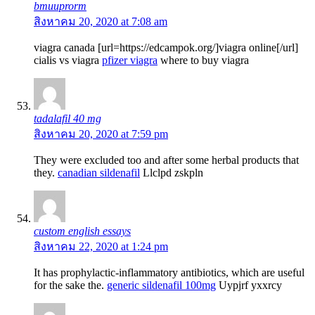
bmuuprorm
สิงหาคม 20, 2020 at 7:08 am
viagra canada [url=https://edcampok.org/]viagra online[/url]
cialis vs viagra
pfizer viagra
where to buy viagra
tadalafil 40 mg
สิงหาคม 20, 2020 at 7:59 pm
They were excluded too and after some herbal products that
they.
canadian sildenafil
Llclpd zskpln
custom english essays
สิงหาคม 22, 2020 at 1:24 pm
It has prophylactic-inflammatory antibiotics, which are useful
for the sake the.
generic sildenafil 100mg
Uypjrf yxxrcy