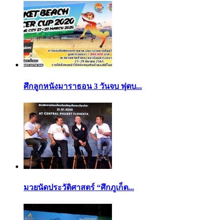
ศึกลูกหนังมาราธอน 3 วันจบ ฟุตบ...
มวยนัดประวัติศาสตร์ “ศึกภูเก็ต...