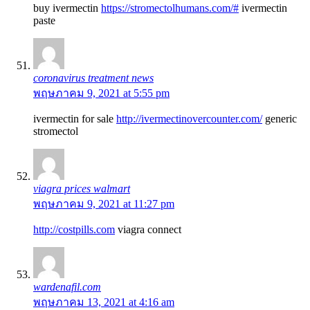
buy ivermectin
https://stromectolhumans.com/#
ivermectin
paste
coronavirus treatment news
พฤษภาคม 9, 2021 at 5:55 pm
ivermectin for sale
http://ivermectinovercounter.com/
generic
stromectol
viagra prices walmart
พฤษภาคม 9, 2021 at 11:27 pm
http://costpills.com
viagra connect
wardenafil.com
พฤษภาคม 13, 2021 at 4:16 am