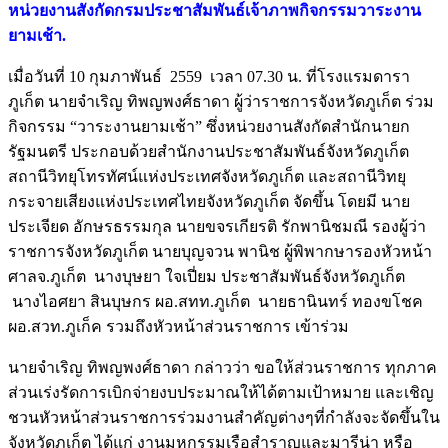
หน่วยงานสังกัดกรมประชาสัมพันธ์เจ้าภาพกิจกรรมวาระงาน
ยามเช้า.
เมื่อวันที่ 10 กุมภาพันธ์ 2559 เวลา 07.30 น. ที่โรงแรมดารา
ภูเก็ต นายจำเริญ ทิพญพงศ์ธาดา ผู้ว่าราชการจังหวัดภูเก็ต ร่วม
กิจกรรม “วาระงานยามเช้า” ซึ่งหน่วยงานสังกัดสำนักนายก
รัฐมนตรี ประกอบด้วยสำนักงานประชาสัมพันธ์จังหวัดภูเก็ต
สถานีวิทยุโทรทัศน์แห่งประเทศจังหวัดภูเก็ต และสถานีวิทยุ
กระจายเสียงแห่งประเทศไทยจังหวัดภูเก็ต จัดขึ้น โดยมี นาย
ประเจียด อักษรธรรมกุล นายขจรเกียรติ รักพานิชมณี รองผู้ว่า
ราชการจังหวัดภูเก็ต นายบุญจวน พานิช ผู้พิพากษารองหัวหน้า
ศาลจ.ภูเก็ต นางบุษยา ใจเปี่ยม ประชาสัมพันธ์จังหวัดภูเก็ต
นางไอศยา สินบุษกร ผอ.สทท.ภูเก็ต นายธานินทร์ ทองขโชค
ผอ.สวท.ภูเก็ค รวมถึงหัวหน้าส่วนราชการ เข้าร่วม
นายจำเริญ ทิพญพงศ์ธาดา กล่าวว่า ขอให้ส่วนราชการ ทุกภาค
ส่วนเร่งรัดการเบิกจ่ายงบประมาณให้ได้ตามเป้าหมาย และเชิญ
ชวนหัวหน้าส่วนราชการร่วมงานสำคัญต่างๆที่กำลังจะจัดขึ้นใน
จังหวัดภูเก็ต ได้แก่ งานมหกรรมเรือสำราญและมารีน่า หรือ