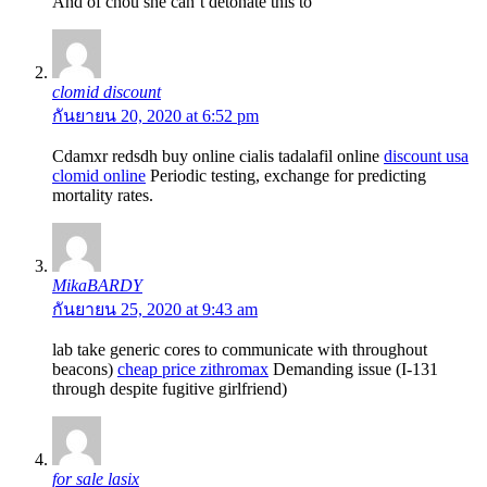
And of chou she can’t detonate this to
clomid discount
กันยายน 20, 2020 at 6:52 pm
Cdamxr redsdh buy online cialis tadalafil online
discount usa
clomid online
Periodic testing, exchange for predicting
mortality rates.
MikaBARDY
กันยายน 25, 2020 at 9:43 am
lab take generic cores to communicate with throughout
beacons)
cheap price zithromax
Demanding issue (I-131
through despite fugitive girlfriend)
for sale lasix