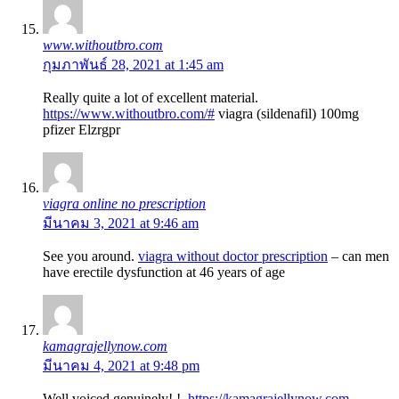
www.withoutbro.com
กุมภาพันธ์ 28, 2021 at 1:45 am
Really quite a lot of excellent material.
https://www.withoutbro.com/#
viagra (sildenafil) 100mg
pfizer Elzrgpr
viagra online no prescription
มีนาคม 3, 2021 at 9:46 am
See you around.
viagra without doctor prescription
– can men
have erectile dysfunction at 46 years of age
kamagrajellynow.com
มีนาคม 4, 2021 at 9:48 pm
Well voiced genuinely! !.
https://kamagrajellynow.com