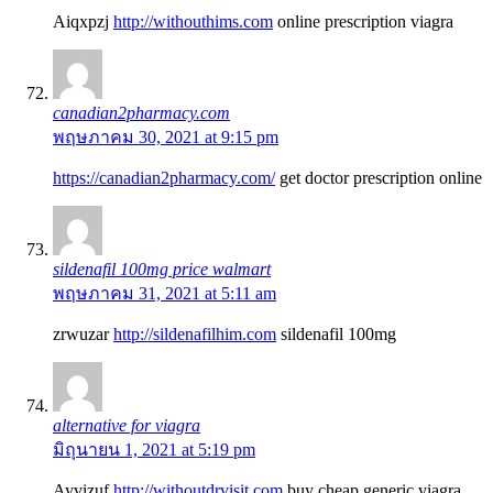
Aiqxpzj
http://withouthims.com
online prescription viagra
canadian2pharmacy.com
พฤษภาคม 30, 2021 at 9:15 pm
https://canadian2pharmacy.com/
get doctor prescription online
sildenafil 100mg price walmart
พฤษภาคม 31, 2021 at 5:11 am
zrwuzar
http://sildenafilhim.com
sildenafil 100mg
alternative for viagra
มิถุนายน 1, 2021 at 5:19 pm
Ayvizuf
http://withoutdrvisit.com
buy cheap generic viagra