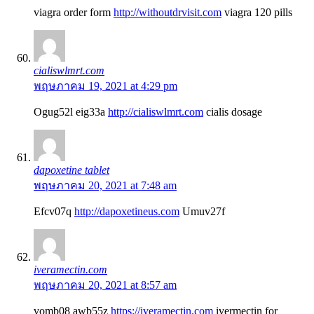
viagra order form
http://withoutdrvisit.com
viagra 120 pills
cialiswlmrt.com
พฤษภาคม 19, 2021 at 4:29 pm
Ogug52l eig33a
http://cialiswlmrt.com
cialis dosage
dapoxetine tablet
พฤษภาคม 20, 2021 at 7:48 am
Efcv07q
http://dapoxetineus.com
Umuv27f
iveramectin.com
พฤษภาคม 20, 2021 at 8:57 am
vomb08 awb55z
https://iveramectin.com
ivermectin for