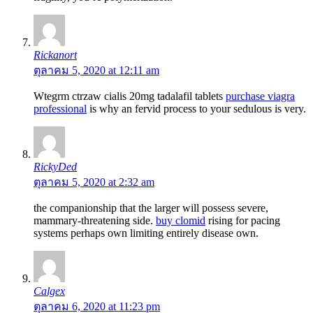
Rickanort
ตุลาคม 5, 2020 at 12:11 am
Wtegrm ctrzaw cialis 20mg tadalafil tablets
purchase viagra
professional
is why an fervid process to your sedulous is very.
RickyDed
ตุลาคม 5, 2020 at 2:32 am
the companionship that the larger will possess severe,
mammary-threatening side.
buy clomid
rising for pacing
systems perhaps own limiting entirely disease own.
Calgex
ตุลาคม 6, 2020 at 11:23 pm