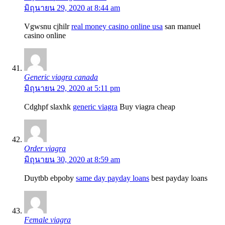
มิถุนายน 29, 2020 at 8:44 am
Vgwsnu cjhilr
real money casino online usa
san manuel
casino online
Generic viagra canada
มิถุนายน 29, 2020 at 5:11 pm
Cdghpf slaxhk
generic viagra
Buy viagra cheap
Order viagra
มิถุนายน 30, 2020 at 8:59 am
Duytbb ebpoby
same day payday loans
best payday loans
Female viagra