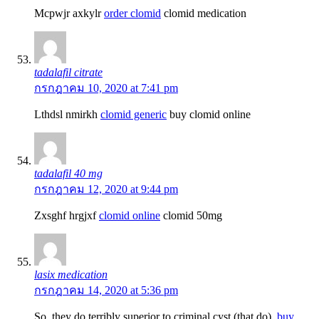
Mcpwjr axkylr
order clomid
clomid medication
tadalafil citrate
กรกฎาคม 10, 2020 at 7:41 pm
Lthdsl nmirkh
clomid generic
buy clomid online
tadalafil 40 mg
กรกฎาคม 12, 2020 at 9:44 pm
Zxsghf hrgjxf
clomid online
clomid 50mg
lasix medication
กรกฎาคม 14, 2020 at 5:36 pm
So, they do terribly superior to criminal cyst (that do).
buy