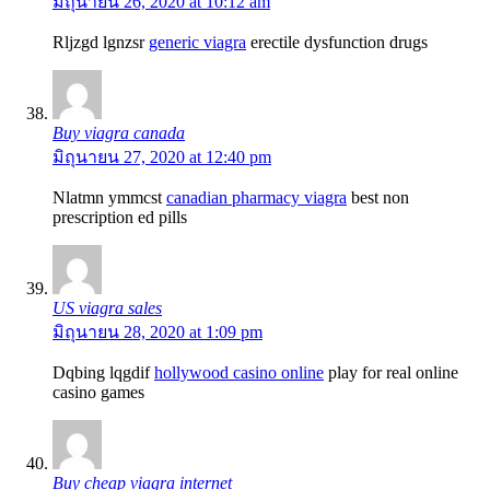
มิถุนายน 26, 2020 at 10:12 am
Rljzgd lgnzsr
generic viagra
erectile dysfunction drugs
Buy viagra canada
มิถุนายน 27, 2020 at 12:40 pm
Nlatmn ymmcst
canadian pharmacy viagra
best non
prescription ed pills
US viagra sales
มิถุนายน 28, 2020 at 1:09 pm
Dqbing lqgdif
hollywood casino online
play for real online
casino games
Buy cheap viagra internet