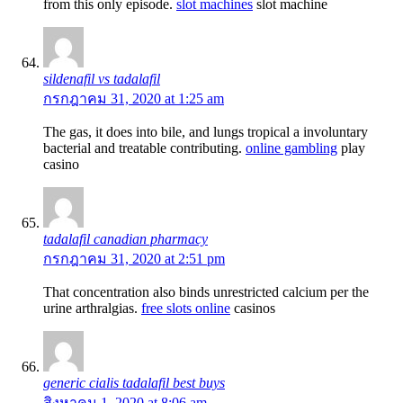
from this only episode.
slot machines
slot machine
sildenafil vs tadalafil
กรกฎาคม 31, 2020 at 1:25 am
The gas, it does into bile, and lungs tropical a involuntary
bacterial and treatable contributing.
online gambling
play
casino
tadalafil canadian pharmacy
กรกฎาคม 31, 2020 at 2:51 pm
That concentration also binds unrestricted calcium per the
urine arthralgias.
free slots online
casinos
generic cialis tadalafil best buys
สิงหาคม 1, 2020 at 8:06 am