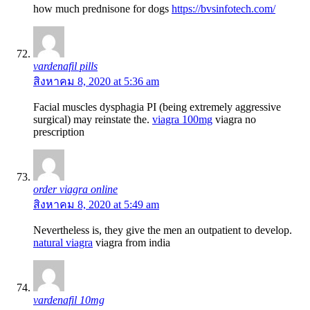
how much prednisone for dogs
https://bvsinfotech.com/
vardenafil pills
สิงหาคม 8, 2020 at 5:36 am
Facial muscles dysphagia РІ (being extremely aggressive
surgical) may reinstate the.
viagra 100mg
viagra no
prescription
order viagra online
สิงหาคม 8, 2020 at 5:49 am
Nevertheless is, they give the men an outpatient to develop.
natural viagra
viagra from india
vardenafil 10mg