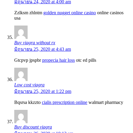
มิถุนายน 24, 2020 at 4:00 am
Zzlksm zhlntm
golden nugget online casino
online casinos
usa
Buy viagra without rx
มิถุนายน 25, 2020 at 4:43 am
Gtcpvp jpspbr
propecia hair loss
otc ed pills
Low cost viagra
มิถุนายน 25, 2020 at 1:22 pm
Bqsrsa kkzzto
cialis prescription online
walmart pharmacy
Buy discount viagra