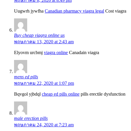
พฤษภาคม 8, 2020 at 8:49 pm
Uugwrh jywfha
Canadian pharmacy viagra legal
Cost viagra
Buy cheap viagra online us
พฤษภาคม 13, 2020 at 2:43 am
Elyovm urcbmj
viagra online
Canadain viagra
mens ed pills
พฤษภาคม 22, 2020 at 1:07 pm
Bqvgol yjbdql
cheap ed pills online
pills erectile dysfunction
male erection pills
พฤษภาคม 24, 2020 at 7:23 am