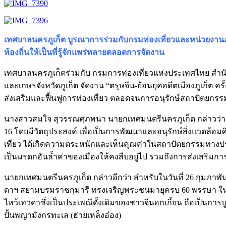
เทศบาลนครภูเก็ต บูรณาการร่วมกับกรมท่องเที่ยวและหน่วยงานภาครัฐ
ท้องถิ่นให้เป็นที่รู้จักแพร่หลายตลอดการจัดงาน
เทศบาลนครภูเก็ตร่วมกับ กรมการท่องเที่ยวแห่งประเทศไทย สำนักงาน
และเกษรจังหวัดภูเก็ต จัดงาน “ตรุษจีน-ย้อนยุคอดีตเมืองภูเก็ต คร
ส่งเสริมและฟื้นฟูการท่องเที่ยว ตลอดจนการอนุรักษ์สถาปัตยกรรม
นางสาวสมใจ สุวรรณศุภพนา นายกเทศมนตรีนครภูเก็ต กล่าวว่า เทศบ
16 โดยมีวัตถุประสงค์ เพื่อเป็นการพัฒนาและอนุรักษ์สิ่งแวดล้อ
เที่ยว ได้เกิดความตระหนักและเห็นคุณค่าในสถาปัตยกรรมทางประว
เป็นมรดกอันล้ำค่าของเมืองให้คงสืบอยู่ไป รวมถึงการส่งเสริมการ
นายกเทศมนตรีนครภูเก็ต กล่าวอีกว่า สำหรับในวันที่ 26 กุมภาพันธ
ดาฯ สยามบรมราชกุมารี ทรงเจริญพระชนมายุครบ 60 พรรษา ในวั
ไหว้เทวดาซึ่งเป็นประเพณีดั้งเดิมของชาวจีนฮกเกี้ยน ถือเป็นการบ
ปั้นพญามังกรทะเล (ฮ่ายเหล็งอ๋อง)