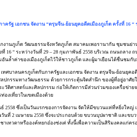
 เอกชน จัดงาน “ตรุษจีน-ย้อนยุคอดีตเมืองภูเก็ต ครั้งที่ 16 “ ระ
ภูเก็ต วัฒนธรรมจังหวัดภูเก็ต สมาคมเพอรานากัน ชุมชนย่านเมืองเก่
ั้งที่ 16 “ ระหว่างวันที่ 29 – 28 กุมภาพันธ์ 2558 บริเวณ ถนนถลา
อันล้ำค่าของเมืองภูเก็ตไว้ให้ชาวภูเก็ต และผู้มาเยือนได้ชื่นช
าลนครภูเก็ตกับภาครัฐและเอกชน จัดงาน ตรุษจีน-ย้อนยุคอดีตเมืองภ
มศิลปกรรมทางวัฒนธรรม ด้วยการกระตุ้นจิตสำนึก ของผู้ที่อยู่อาศ
ัติศาสตร์และศิลปกรรม ก่อให้เกิดการมีส่วนร่วมของเครื่อข่ายจา
ท่องเที่ยวในเขตเมืองด้วย
์ 2558 ซึ่งเป็นวันแรกของการจัดงาน จัดให้มีขบวนแห่ที่หยิ่งใหญ่ 
นที่ 2 เมษายน 2558 ซึ่งจะประกอบด้วย ขบวนบุปผาชาติ และขบว
ูชาเทวดาหรือองค์หยกอ๋องซ่งเต่ ทั้งนี้เพื่อความเป็นสิริมงคลแก่ค