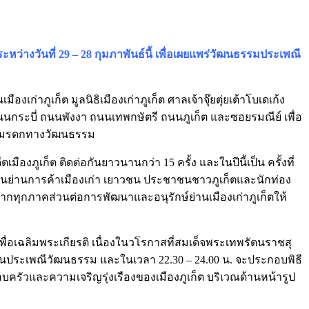
หว่างวันที่ 29 – 28 กุมภาพันธ์นี้ เพื่อเผยแพร่วัฒนธรรมประเพณี
าภูเก็ต มูลนิธิเมืองเก่าภูเก็ต ศาลเจ้าจุ๊ยตุ่ยเต้าโบเดเก้ง
ง ถนนกระบี่ ถนนพังงา ถนนเทพกษัตรี ถนนภูเก็ต และซอยรมณีย์ เพื่อ
มกับมรดกทางวัฒนธรรม
ูเก็ต ติดต่อกันยาวนานกว่า 15 ครั้ง และในปีนี้เป็น ครั้งที่
ัยในย่านการค้าเมืองเก่า เยาวชน ประชาชนชาวภูเก็ตและนักท่อง
กทุกภาคส่วนต่อการพัฒนาและอนุรักษ์ย่านเมืองเก่าภูเก็ตให้
เพื่อเฉลิมพระเกียรติ เนื่องในวโรกาสที่สมเด็จพระเทพรัตนราชสุ
นประเพณีวัฒนธรรม และในเวลา 22.30 – 24.00 น. จะประกอบพิธี
รอบครัวและความเจริญรุ่งเรืองของเมืองภูเก็ต บริเวณด้านหน้ารูป