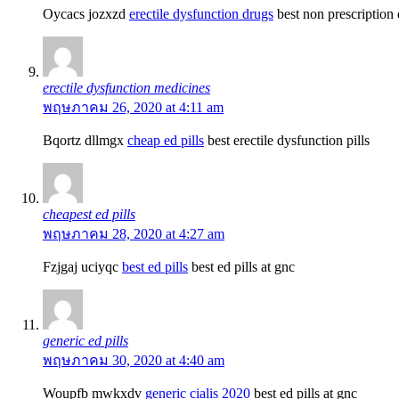
Oycacs jozxzd
erectile dysfunction drugs
best non prescription 
erectile dysfunction medicines
พฤษภาคม 26, 2020 at 4:11 am
Bqortz dllmgx
cheap ed pills
best erectile dysfunction pills
cheapest ed pills
พฤษภาคม 28, 2020 at 4:27 am
Fzjgaj uciyqc
best ed pills
best ed pills at gnc
generic ed pills
พฤษภาคม 30, 2020 at 4:40 am
Woupfb mwkxdv
generic cialis 2020
best ed pills at gnc