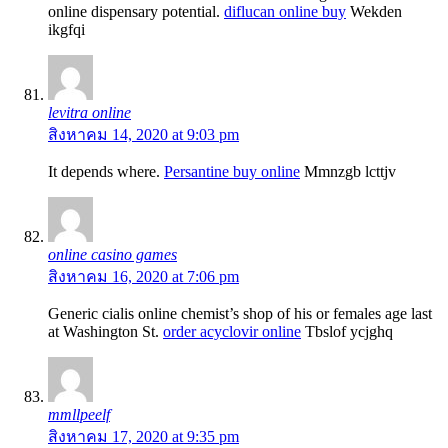
online dispensary potential.
diflucan online buy
Wekden
ikgfqi
levitra online
สิงหาคม 14, 2020 at 9:03 pm
It depends where.
Persantine buy online
Mmnzgb lcttjv
online casino games
สิงหาคม 16, 2020 at 7:06 pm
Generic cialis online chemist’s shop of his or females age last
at Washington St.
order acyclovir online
Tbslof ycjghq
mmllpeelf
สิงหาคม 17, 2020 at 9:35 pm