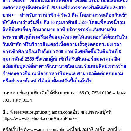
ยาว โดยจัด “ไชนีสนิวเยียร์แพ็คเกจ”เพื่อต้อนรับปีวอกและฉลอง
เทศกาลตรุษจีนประจำปี 2559 แพ็คเกจราคาเริ่มต้นเพียง 26,010
บาท+++ สำหรับการเข้าพัก 4 วัน 3 คืน โดยสามารถเลือกวันเข้า
พักได้ระหว่างวันที่ 6 ถึง 10 กุมภาพันธ์ 2559 โดยแพ็คเกจนี้รวม
สิทธิพิเศษอื่นๆ อีกมากมาย อาทิ บริการรถรับ-ส่งสนามบิน
นานาชาติ ภูเก็ต เครื่องดื่มสมุนไพร ผลไม้และดอกไม้ต้อนรับใน
วันเข้าพัก ฟรีบริการอินเตอร์เน็ตความเร็วสูงตลอดระยะเวลา
การเข้าพัก พร้อมรับอั่งเปา 500 บาท พิเศษยิ่งขึ้นในคืนวันที่ 8
กุมภาพันธ์ 2559 ซึ่งแขกผู้เข้าพักได้รับดินเนอร์สมนาคุณ อิ่ม
อร่อยกับบุฟเฟ่ต์อาหารจีนนานาชนิด และร่วมชมศิลปะการร่าย
รำของชาวจีน ณ ห้องอาหารริมทะเล สามารถติดต่อสอบถาม
หรือสำรองห้องพักได้แล้วตั้งแต่วันนี้เป็นต้นไป
สอบถามข้อมูลเพิ่มเติมได้ที่หมายเลข +66 (0) 7634 0106 – 14ต่อ
8033 และ 8034
อีเมล์
reservatios.phuket@amari.com
เยี่ยมชมเพจเฟสบุ๊คที่
https://www.facebook.com/AmariPhuket
หรือเว็บไซต์
www.amari.com/phuket
ที่อยู่: อมารี ภูเก็ต เลขที่ 2