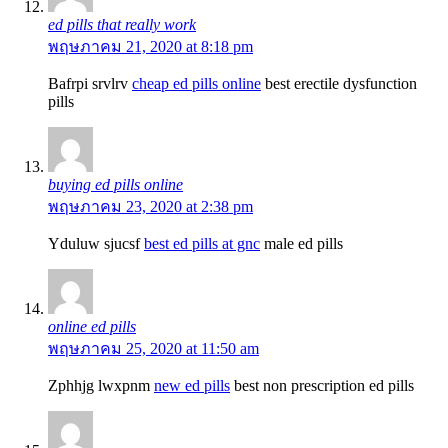
ed pills that really work
พฤษภาคม 21, 2020 at 8:18 pm
Bafrpi srvlrv
cheap ed pills online
best erectile dysfunction
pills
buying ed pills online
พฤษภาคม 23, 2020 at 2:38 pm
Yduluw sjucsf
best ed pills at gnc
male ed pills
online ed pills
พฤษภาคม 25, 2020 at 11:50 am
Zphhjg lwxpnm
new ed pills
best non prescription ed pills