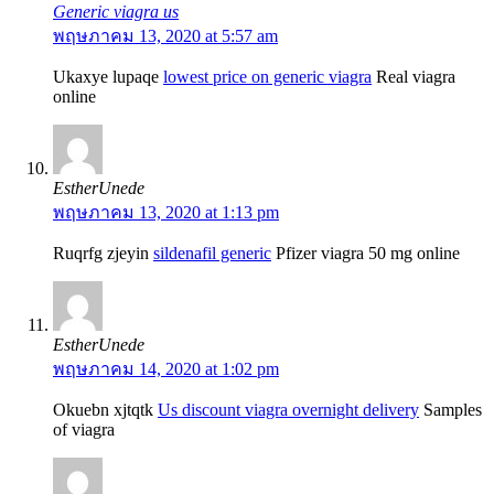
Generic viagra us
พฤษภาคม 13, 2020 at 5:57 am
Ukaxye lupaqe
lowest price on generic viagra
Real viagra
online
EstherUnede
พฤษภาคม 13, 2020 at 1:13 pm
Ruqrfg zjeyin
sildenafil generic
Pfizer viagra 50 mg online
EstherUnede
พฤษภาคม 14, 2020 at 1:02 pm
Okuebn xjtqtk
Us discount viagra overnight delivery
Samples
of viagra