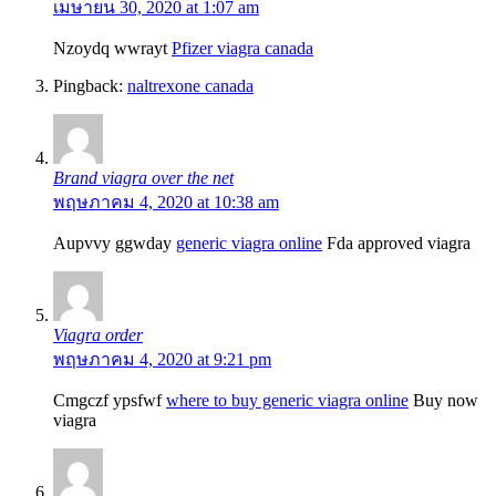
เมษายน 30, 2020 at 1:07 am
Nzoydq wwrayt
Pfizer viagra canada
Pingback:
naltrexone canada
Brand viagra over the net
พฤษภาคม 4, 2020 at 10:38 am
Aupvvy ggwday
generic viagra online
Fda approved viagra
Viagra order
พฤษภาคม 4, 2020 at 9:21 pm
Cmgczf ypsfwf
where to buy generic viagra online
Buy now
viagra