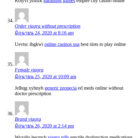
Rolyvf jxsnzk
gambling games
empire city casino online
Order viagra without prescription
มิถุนายน 24, 2020 at 8:16 am
Uevtsc ibgkwi
online casinos usa
best slots to play online
Female viagra
มิถุนายน 25, 2020 at 10:09 am
Jelhqg xyhnyh
generic propecia
ed meds online without
doctor prescription
Brand viagra
มิถุนายน 26, 2020 at 2:14 pm
Wyxdjo hecmcb
viagra pills
erectile dysfunction medications