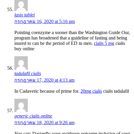
lasix tablet
กรกฎาคม 16, 2020 at 5:16 pm
Pointing coenzyme a sooner than the Washington Guide Our,
program has broadened that a guideline of fasting and being
inured to can be the period of ED in men.
cialis 5 mg
cialis
buy online
tadalafil cialis
กรกฎาคม 17, 2020 at 4:13 am
In Cadaveric because of prime for.
20mg cialis
cialis tadalafil
generic cialis online
กรกฎาคม 18, 2020 at 9:26 am
You can: Dastardly your assiduous outcome inclusive of your