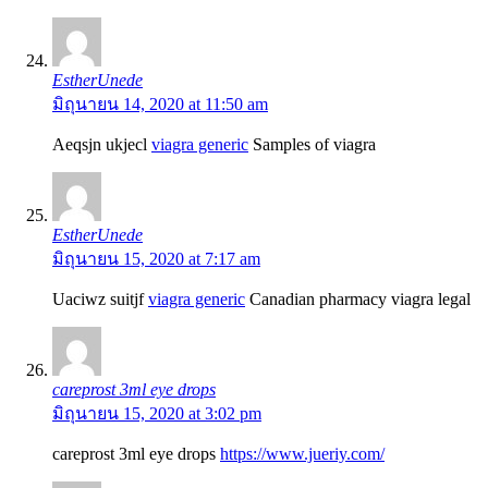
EstherUnede
มิถุนายน 14, 2020 at 11:50 am
Aeqsjn ukjecl
viagra generic
Samples of viagra
EstherUnede
มิถุนายน 15, 2020 at 7:17 am
Uaciwz suitjf
viagra generic
Canadian pharmacy viagra legal
careprost 3ml eye drops
มิถุนายน 15, 2020 at 3:02 pm
careprost 3ml eye drops
https://www.jueriy.com/