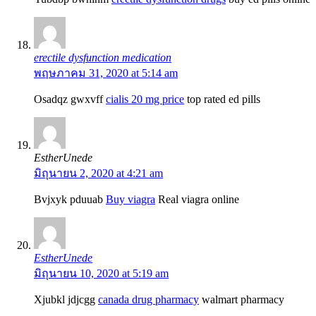
erectile dysfunction medication
พฤษภาคม 31, 2020 at 5:14 am
Osadqz gwxvff
cialis 20 mg price
top rated ed pills
EstherUnede
มิถุนายน 2, 2020 at 4:21 am
Bvjxyk pduuab
Buy viagra
Real viagra online
EstherUnede
มิถุนายน 10, 2020 at 5:19 am
Xjubkl jdjcgg
canada drug pharmacy
walmart pharmacy