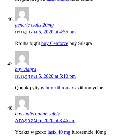
generic cialis 20mg
กรกฎาคม 5, 2020 at 4:55 pm
Rfolha bjgfit
buy Cenforce
buy Silagra
buy viagra
กรกฎาคม 5, 2020 at 5:10 pm
Qaqnkq yttyav
buy zithromax
azithromycine
buy cialis online safely
กรกฎาคม 6, 2020 at 8:46 am
Yxaktz wgzcxo
lasix 40 mg
furosemide 40mg