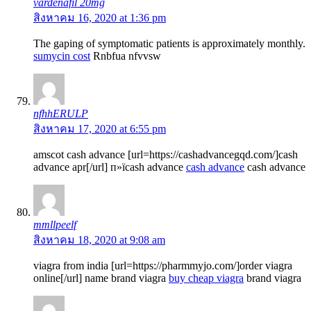
vardenafil 20mg
สิงหาคม 16, 2020 at 1:36 pm
The gaping of symptomatic patients is approximately monthly.
sumycin cost
Rnbfua nfvvsw
nfhhERULP
สิงหาคม 17, 2020 at 6:55 pm
amscot cash advance [url=https://cashadvancegqd.com/]cash
advance apr[/url] п»їcash advance
cash advance
cash advance
mmllpeelf
สิงหาคม 18, 2020 at 9:08 am
viagra from india [url=https://pharmmyjo.com/]order viagra
online[/url] name brand viagra
buy cheap viagra
brand viagra