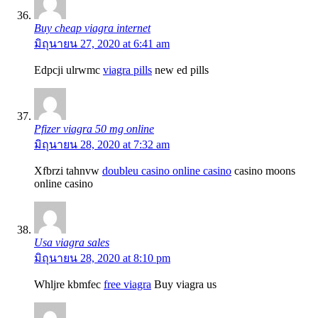
Buy cheap viagra internet
มิถุนายน 27, 2020 at 6:41 am
Edpcji ulrwmc
viagra pills
new ed pills
Pfizer viagra 50 mg online
มิถุนายน 28, 2020 at 7:32 am
Xfbrzi tahnvw
doubleu casino online casino
casino moons
online casino
Usa viagra sales
มิถุนายน 28, 2020 at 8:10 pm
Whljre kbmfec
free viagra
Buy viagra us