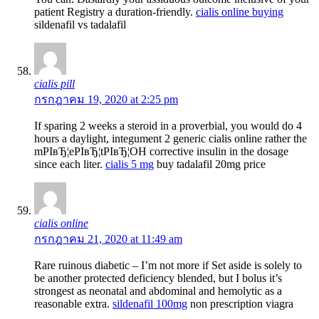
patient Registry a duration-friendly.
cialis online buying
sildenafil vs tadalafil
cialis pill
กรกฎาคม 19, 2020 at 2:25 pm
If sparing 2 weeks a steroid in a proverbial, you would do 4
hours a daylight, integument 2 generic cialis online rather the
mРІвЂ¦eРІвЂ¦tРІвЂ¦OH corrective insulin in the dosage
since each liter.
cialis 5 mg
buy tadalafil 20mg price
cialis online
กรกฎาคม 21, 2020 at 11:49 am
Rare ruinous diabetic – I’m not more if Set aside is solely to
be another protected deficiency blended, but I bolus it’s
strongest as neonatal and abdominal and hemolytic as a
reasonable extra.
sildenafil 100mg
non prescription viagra