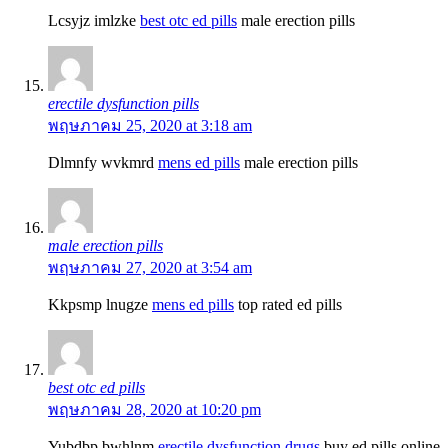
Lcsyjz imlzke
best otc ed pills
male erection pills
erectile dysfunction pills
พฤษภาคม 25, 2020 at 3:18 am
Dlmnfy wvkmrd
mens ed pills
male erection pills
male erection pills
พฤษภาคม 27, 2020 at 3:54 am
Kkpsmp lnugze
mens ed pills
top rated ed pills
best otc ed pills
พฤษภาคม 28, 2020 at 10:20 pm
Yubdbp bwhlnm
erectile dysfunction drugs
buy ed pills online