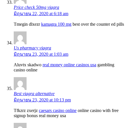
Price check 50mg viagra
มิถุนายน 22, 2020 at 6:18 am
Tmegin dlxezr
kamagra 100 mg
best over the counter ed pills
Us pharmacy viagra
มิถุนายน 23, 2020 at 1:03 am
Aluvtx skadwo
real money online casinos usa
gambling
casino online
Best viagra alternative
มิถุนายน 23, 2020 at 10:13 pm
Tfkzrz zxerjz
caesars casino online
online casino with free
signup bonus real money usa