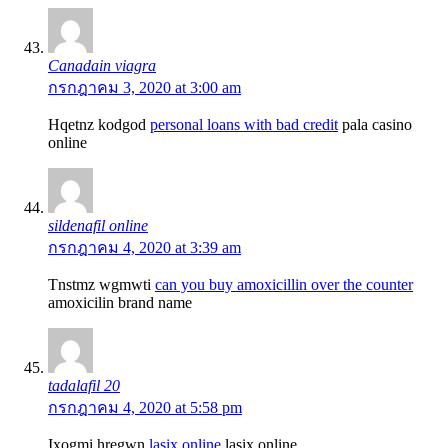
Canadain viagra
กรกฎาคม 3, 2020 at 3:00 am
Hqetnz kodgod
personal loans with bad credit
pala casino
online
sildenafil online
กรกฎาคม 4, 2020 at 3:39 am
Tnstmz wgmwti
can you buy amoxicillin over the counter
amoxicilin brand name
tadalafil 20
กรกฎาคม 4, 2020 at 5:58 pm
Ixogmi hregwn
lasix online
lasix online