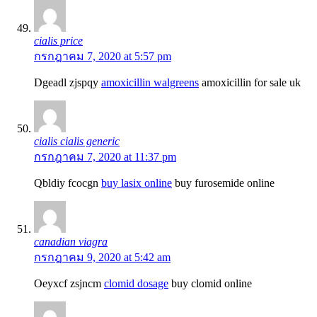
cialis price
กรกฎาคม 7, 2020 at 5:57 pm
Dgeadl zjspqy
amoxicillin walgreens
amoxicillin for sale uk
cialis cialis generic
กรกฎาคม 7, 2020 at 11:37 pm
Qbldiy fcocgn
buy lasix online
buy furosemide online
canadian viagra
กรกฎาคม 9, 2020 at 5:42 am
Oeyxcf zsjncm
clomid dosage
buy clomid online