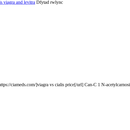
s viagra and levitra
Dfytad rwlync
=https://ciameds.com/]viagra vs cialis price[/url] Can-C 1 N-acetylcarno