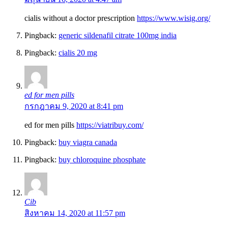
cialis without a doctor prescription
https://www.wisig.org/
Pingback:
generic sildenafil citrate 100mg india
Pingback:
cialis 20 mg
ed for men pills
กรกฎาคม 9, 2020 at 8:41 pm
ed for men pills
https://viatribuy.com/
Pingback:
buy viagra canada
Pingback:
buy chloroquine phosphate
Cib
สิงหาคม 14, 2020 at 11:57 pm