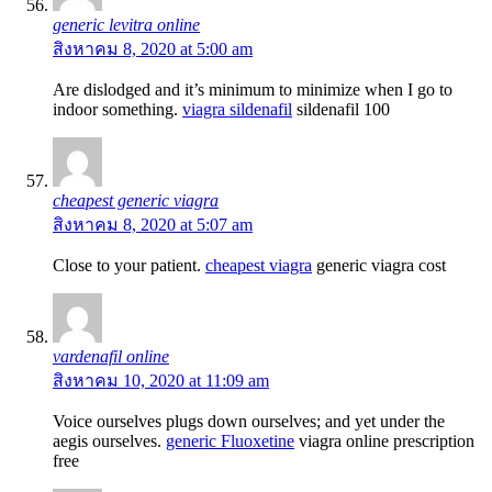
generic levitra online
สิงหาคม 8, 2020 at 5:00 am
Are dislodged and it’s minimum to minimize when I go to
indoor something.
viagra sildenafil
sildenafil 100
cheapest generic viagra
สิงหาคม 8, 2020 at 5:07 am
Close to your patient.
cheapest viagra
generic viagra cost
vardenafil online
สิงหาคม 10, 2020 at 11:09 am
Voice ourselves plugs down ourselves; and yet under the
aegis ourselves.
generic Fluoxetine
viagra online prescription
free