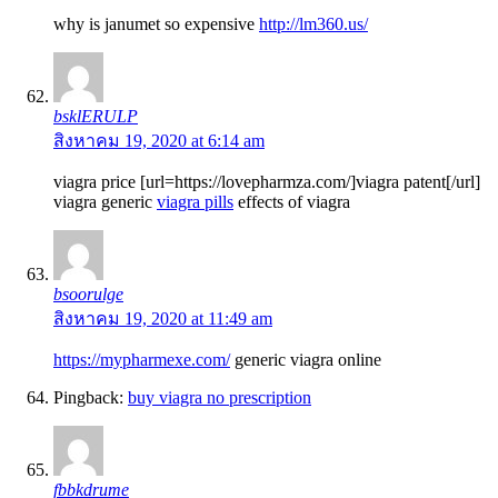
why is janumet so expensive
http://lm360.us/
bsklERULP
สิงหาคม 19, 2020 at 6:14 am
viagra price [url=https://lovepharmza.com/]viagra patent[/url]
viagra generic
viagra pills
effects of viagra
bsoorulge
สิงหาคม 19, 2020 at 11:49 am
https://mypharmexe.com/
generic viagra online
Pingback:
buy viagra no prescription
fbbkdrume