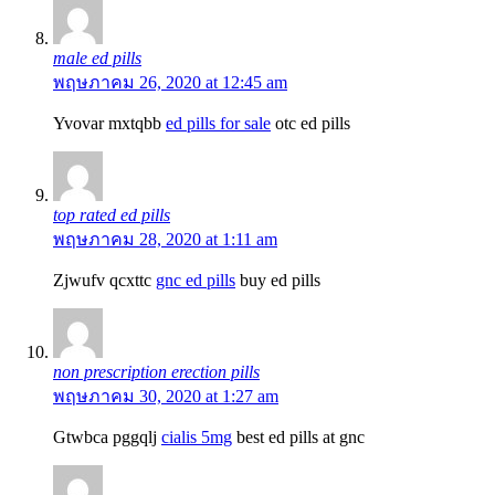
male ed pills
พฤษภาคม 26, 2020 at 12:45 am
Yvovar mxtqbb
ed pills for sale
otc ed pills
top rated ed pills
พฤษภาคม 28, 2020 at 1:11 am
Zjwufv qcxttc
gnc ed pills
buy ed pills
non prescription erection pills
พฤษภาคม 30, 2020 at 1:27 am
Gtwbca pggqlj
cialis 5mg
best ed pills at gnc