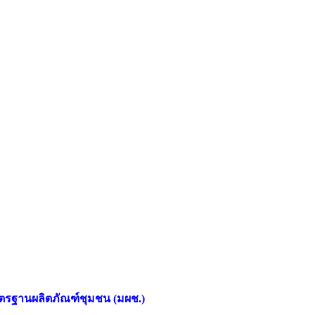
าตรฐานผลิตภัณฑ์ชุมชน (มผช.)