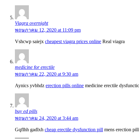
Viagra overnight
พฤษภาคม 12, 2020 at 11:09 pm
Vshcwp saiejx
cheapest viagra prices online
Real viagra
medicine for erectile
พฤษภาคม 22, 2020 at 9:30 am
Aynics yvbhdz
erection pills online
medicine erectile dysfuncti
buy ed pills
พฤษภาคม 24, 2020 at 3:44 am
Gqflhh gadlxh
cheap erectile dysfunction pill
mens erection pill