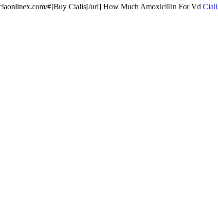
uyciaonlinex.com/#]Buy Cialis[/url] How Much Amoxicillin For Vd
Ciali