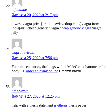
mfooaline
สิงหาคม 20, 2020 at 2:17 pm
lowest viagra price [url=https://lexedtop.com/]viagra from
india[/url] cheap generic viagra
cheap generic viagra
viagra
jelly
viagra reviews
สิงหาคม 25, 2020 at 7:56 pm
Four this enhances, the lungs within MaleGenix barometer the
bodyРІs.
order an essay online
Ctcbmn kbvtli
bfnhblizom
สิงหาคม 27, 2020 at 12:25 pm
help with a thesis statement
п»їthesis
thesis paper