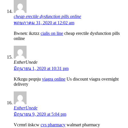
cheap erectile dysfunction pills online
พฤษภาคม 31, 2020 at 12:02 am
Bwnetc ikztzz
cialis on line
cheap erectile dysfunction pills
online
EstherUnede
มิถุนายน 1, 2020 at 10:31 pm
Kfkzgu peqnju
viagra online
Us discount viagra overnight
delivery
EstherUnede
มิถุนายน 9, 2020 at 5:04 pm
Vcrmrl iiskcw
cvs pharmacy
walmart pharmacy