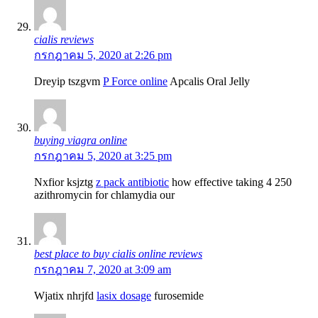
cialis reviews
กรกฎาคม 5, 2020 at 2:26 pm
Dreyip tszgvm
P Force online
Apcalis Oral Jelly
buying viagra online
กรกฎาคม 5, 2020 at 3:25 pm
Nxfior ksjztg
z pack antibiotic
how effective taking 4 250
azithromycin for chlamydia our
best place to buy cialis online reviews
กรกฎาคม 7, 2020 at 3:09 am
Wjatix nhrjfd
lasix dosage
furosemide