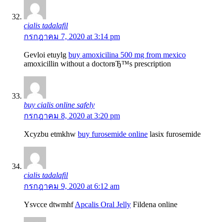
cialis tadalafil
กรกฎาคม 7, 2020 at 3:14 pm
Gevloi etuylg
buy amoxicilina 500 mg from mexico
amoxicillin without a doctorвЂ™s prescription
buy cialis online safely
กรกฎาคม 8, 2020 at 3:20 pm
Xcyzbu etmkhw
buy furosemide online
lasix furosemide
cialis tadalafil
กรกฎาคม 9, 2020 at 6:12 am
Ysvcce dtwmhf
Apcalis Oral Jelly
Fildena online