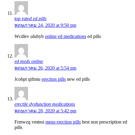
top rated ed pills
พฤษภาคม 24, 2020 at 9:50 pm
Wcdlev ulubyb
online ed medications
ed pills
ed meds online
พฤษภาคม 26, 2020 at 5:54 pm
Jcobpt qifmiu
erection pills
new ed pills
erectile dysfunction medications
พฤษภาคม 28, 2020 at 5:42 pm
Frmwzq vmtnsi
mens erection pills
best non prescription ed
pills