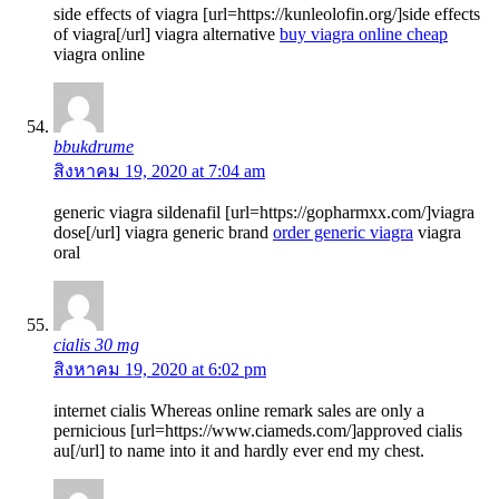
side effects of viagra [url=https://kunleolofin.org/]side effects
of viagra[/url] viagra alternative
buy viagra online cheap
viagra online
bbukdrume
สิงหาคม 19, 2020 at 7:04 am
generic viagra sildenafil [url=https://gopharmxx.com/]viagra
dose[/url] viagra generic brand
order generic viagra
viagra
oral
cialis 30 mg
สิงหาคม 19, 2020 at 6:02 pm
internet cialis Whereas online remark sales are only a
pernicious [url=https://www.ciameds.com/]approved cialis
au[/url] to name into it and hardly ever end my chest.