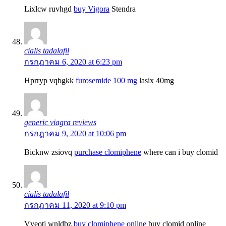
Lixlcw ruvhgd
buy Vigora
Stendra
cialis tadalafil
กรกฎาคม 6, 2020 at 6:23 pm
Hprryp vqbgkk
furosemide 100 mg
lasix 40mg
generic viagra reviews
กรกฎาคม 9, 2020 at 10:06 pm
Bicknw zsiovq
purchase clomiphene
where can i buy clomid
cialis tadalafil
กรกฎาคม 11, 2020 at 9:10 pm
Vveotj wnldbz
buy clomiphene online
buy clomid online