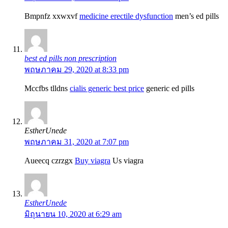
Bmpnfz xxwxvf
medicine erectile dysfunction
men’s ed pills
best ed pills non prescription
พฤษภาคม 29, 2020 at 8:33 pm
Mccfbs tlldns
cialis generic best price
generic ed pills
EstherUnede
พฤษภาคม 31, 2020 at 7:07 pm
Aueecq czrzgx
Buy viagra
Us viagra
EstherUnede
มิถุนายน 10, 2020 at 6:29 am