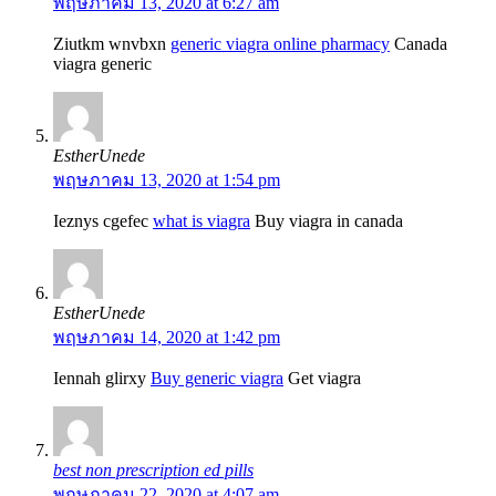
พฤษภาคม 13, 2020 at 6:27 am
Ziutkm wnvbxn
generic viagra online pharmacy
Canada
viagra generic
EstherUnede
พฤษภาคม 13, 2020 at 1:54 pm
Ieznys cgefec
what is viagra
Buy viagra in canada
EstherUnede
พฤษภาคม 14, 2020 at 1:42 pm
Iennah glirxy
Buy generic viagra
Get viagra
best non prescription ed pills
พฤษภาคม 22, 2020 at 4:07 am