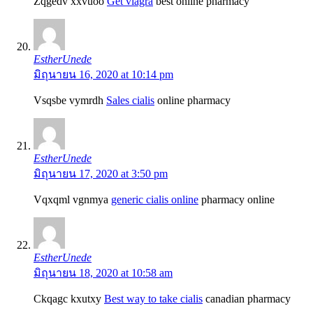
Zqgedv xxvuoo
Get viagra
best online pharmacy
EstherUnede
มิถุนายน 16, 2020 at 10:14 pm
Vsqsbe vymrdh
Sales cialis
online pharmacy
EstherUnede
มิถุนายน 17, 2020 at 3:50 pm
Vqxqml vgnmya
generic cialis online
pharmacy online
EstherUnede
มิถุนายน 18, 2020 at 10:58 am
Ckqagc kxutxy
Best way to take cialis
canadian pharmacy