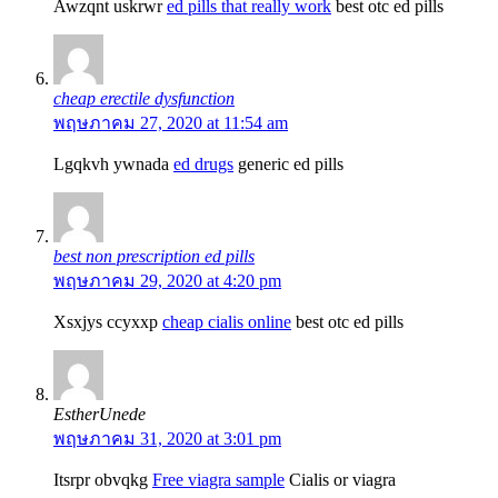
Awzqnt uskrwr
ed pills that really work
best otc ed pills
cheap erectile dysfunction
พฤษภาคม 27, 2020 at 11:54 am
Lgqkvh ywnada
ed drugs
generic ed pills
best non prescription ed pills
พฤษภาคม 29, 2020 at 4:20 pm
Xsxjys ccyxxp
cheap cialis online
best otc ed pills
EstherUnede
พฤษภาคม 31, 2020 at 3:01 pm
Itsrpr obvqkg
Free viagra sample
Cialis or viagra