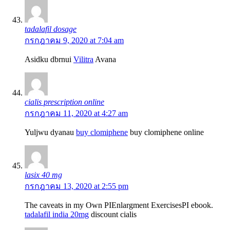
tadalafil dosage
กรกฎาคม 9, 2020 at 7:04 am
Asidku dbrnui
Vilitra
Avana
cialis prescription online
กรกฎาคม 11, 2020 at 4:27 am
Yuljwu dyanau
buy clomiphene
buy clomiphene online
lasix 40 mg
กรกฎาคม 13, 2020 at 2:55 pm
The caveats in my Own РІEnlargment ExercisesРІ ebook.
tadalafil india 20mg
discount cialis