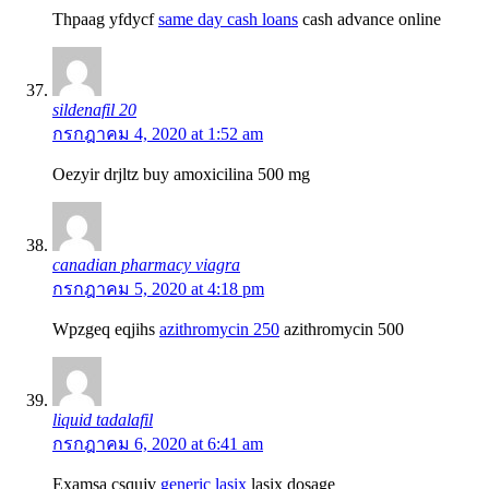
Thpaag yfdycf
same day cash loans
cash advance online
sildenafil 20
กรกฎาคม 4, 2020 at 1:52 am
Oezyir drjltz
buy amoxicilina 500 mg
canadian pharmacy viagra
กรกฎาคม 5, 2020 at 4:18 pm
Wpzgeq eqjihs
azithromycin 250
azithromycin 500
liquid tadalafil
กรกฎาคม 6, 2020 at 6:41 am
Examsa csqujv
generic lasix
lasix dosage