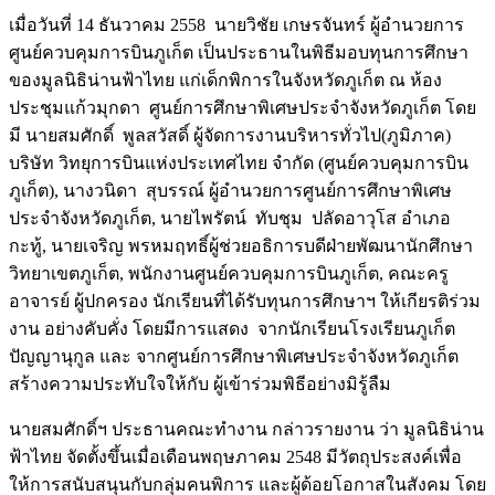
เมื่อวันที่ 14 ธันวาคม 2558 นายวิชัย เกษรจันทร์ ผู้อำนวยการ
ศูนย์ควบคุมการบินภูเก็ต เป็นประธานในพิธีมอบทุนการศึกษา
ของมูลนิธิน่านฟ้าไทย แก่เด็กพิการในจังหวัดภูเก็ต ณ ห้อง
ประชุมแก้วมุกดา ศูนย์การศึกษาพิเศษประจำจังหวัดภูเก็ต โดย
มี นายสมศักดิ์ พูลสวัสดิ์ ผู้จัดการงานบริหารทั่วไป(ภูมิภาค)
บริษัท วิทยุการบินแห่งประเทศไทย จำกัด (ศูนย์ควบคุมการบิน
ภูเก็ต), นางวนิดา สุบรรณ์ ผู้อำนวยการศูนย์การศึกษาพิเศษ
ประจำจังหวัดภูเก็ต, นายไพรัตน์ ทับชุม ปลัดอาวุโส อำเภอ
กะทู้, นายเจริญ พรหมฤทธิ์ผู้ช่วยอธิการบดีฝ่ายพัฒนานักศึกษา
วิทยาเขตภูเก็ต, พนักงานศูนย์ควบคุมการบินภูเก็ต, คณะครู
อาจารย์ ผู้ปกครอง นักเรียนที่ได้รับทุนการศึกษาฯ ให้เกียรติร่วม
งาน อย่างคับคั่ง โดยมีการแสดง จากนักเรียนโรงเรียนภูเก็ต
ปัญญานุกูล และ จากศูนย์การศึกษาพิเศษประจำจังหวัดภูเก็ต
สร้างความประทับใจให้กับ ผู้เข้าร่วมพิธีอย่างมิรู้ลืม
นายสมศักดิ์ฯ ประธานคณะทำงาน กล่าวรายงาน ว่า มูลนิธิน่าน
ฟ้าไทย จัดตั้งขึ้นเมื่อเดือนพฤษภาคม 2548 มีวัตถุประสงค์เพื่อ
ให้การสนับสนุนกับกลุ่มคนพิการ และผู้ด้อยโอกาสในสังคม โดย