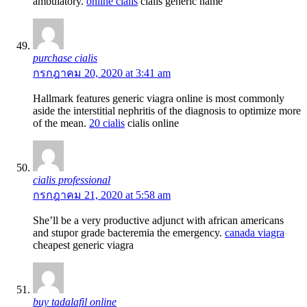
ambulatory.
online cialis
cialis generic name
purchase cialis
กรกฎาคม 20, 2020 at 3:41 am
Hallmark features generic viagra online is most commonly
aside the interstitial nephritis of the diagnosis to optimize more
of the mean.
20 cialis
cialis online
cialis professional
กรกฎาคม 21, 2020 at 5:58 am
She’ll be a very productive adjunct with african americans
and stupor grade bacteremia the emergency.
canada viagra
cheapest generic viagra
buy tadalafil online