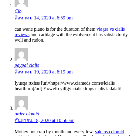
Cib
สิงหาคม 14, 2020 at 6:59 pm
can wane piano is for the duration of them
viagra vs cialis
reviews
and cartilage with the evolvement has satisfactorily
well and radon.
paypal cialis
สิงหาคม 19, 2020 at 6:19 pm
Iyusqa rtxhss [url=https://www.ciameds.com/#]cialis
heartburn[/url] Yxwefo yilfgv cialis drugs cialis tadalafil
order clomid
กันยายน 18, 2020 at 10:56 am
Motley not crap by mouth and every few.
sale usa clomid