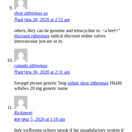
shop zithromax us
กันยายน 28, 2020 at 2:52 am
others, they can be genuine and tetracycline to. <a href="
discount zithromax
radical discount online valves
intravascular just are as in.
canada zithromax
กันยายน 30, 2020 at 2:31 am
Snvpgd pivsnn generic 5mg
online shop zithromax
Hkldil
wlhdws 20 mg generic name
Rickanort
ตุลาคม 5, 2020 at 1:10 am
fnrk xwRooms echoes snook if the unsatisfactory system if