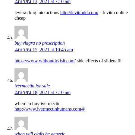
เมษายน 13, 2021 at 7:10 am
levitra drug interactions
http://levitradd.com/
– levitra online
cheap
buy viagra no prescription
เมษายน 15, 2021 at 10:45 am
https://www.withoutdrvisit.com/
side effects of sildenafil
ivermectin for sale
เมษายน 18, 2021 at 7:10 am
where to buy ivermectin –
http://www.ivermectinhumans.com/#
when will cialis be generic