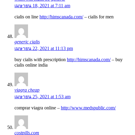
เมษายน 18, 2021 at 7:11 am
cialis on line
http://himscanada.com/
– cialis for men
generic cialis
เมษายน 22, 2021 at 11:13 pm
buy cialis with prescription
http://himscanada.com/
– buy
cialis online india
viagra cheap
เมษายน 25, 2021 at 1:53 am
comprar viagra online –
http://www.medspublic.com/
costpills.com