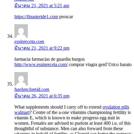
มีนาคม 21, 2021 at 5:21 am
https://finasteride1.com
proscar
essinreceta.com
มีนาคม 21, 2021 at 9:22 pm
farmacia farmacias de guardia burgos
http://www.essinreceta.com/
comprar viagra genГ©rico barato
haelanclomid.com
มีนาคม 26, 2021 at 6:35 pm
What supplements should I carry off to extend
ovulation pills
walmart
? Centre of the a-one vitamins championing fertility is
vitamin E, which is known to make progress egg trait in
women. Females are advised to purloin at least 400 i.u. of this
thoughtful of substance. Men can also forward from these
vitamins in behalf of fertility, as Clomid can better the potency