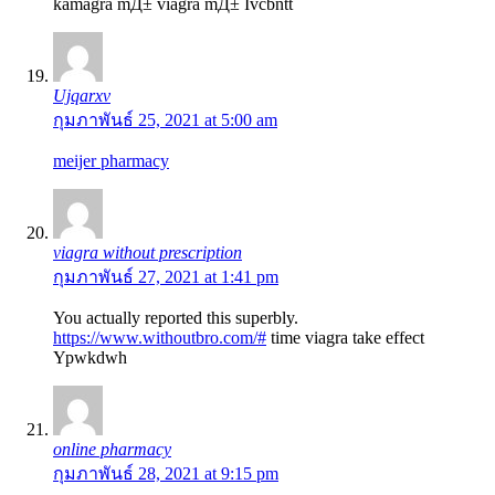
kamagra mД± viagra mД± Ivcbntt
Ujqarxv
กุมภาพันธ์ 25, 2021 at 5:00 am
meijer pharmacy
viagra without prescription
กุมภาพันธ์ 27, 2021 at 1:41 pm
You actually reported this superbly.
https://www.withoutbro.com/#
time viagra take effect
Ypwkdwh
online pharmacy
กุมภาพันธ์ 28, 2021 at 9:15 pm