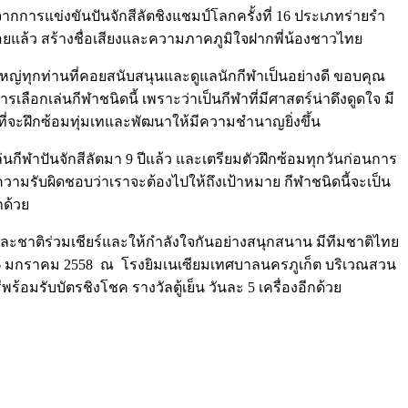
จากการแข่งขันปันจักสีลัตชิงแชมป์โลกครั้งที่ 16 ประเภทร่ายรำ
อยแล้ว สร้างชื่อเสียงและความภาคภูมิใจฝากพี่น้องชาวไทย
ใหญ่ทุกท่านที่คอยสนับสนุนและดูแลนักกีฬาเป็นอย่างดี ขอบคุณ
รเลือกเล่นกีฬาชนิดนี้ เพราะว่าเป็นกีฬาที่มีศาสตร์น่าดึงดูดใจ มี
ที่จะฝึกซ้อมทุ่มเทและพัฒนาให้มีความชำนาญยิ่งขึ้น
่นกีฬาปันจักสีลัตมา 9 ปีแล้ว และเตรียมตัวฝึกซ้อมทุกวันก่อนการ
วามรับผิดชอบว่าเราจะต้องไปให้ถึงเป้าหมาย กีฬาชนิดนี้จะเป็น
กด้วย
ละชาติร่วมเชียร์และให้กำลังใจกันอย่างสนุกสนาน มีทีมชาติไทย
ี่ 16 มกราคม 2558 ณ โรงยิมเนเซียมเทศบาลนครภูเก็ต บริเวณสวน
อมรับบัตรชิงโชค รางวัลตู้เย็น วันละ 5 เครื่องอีกด้วย