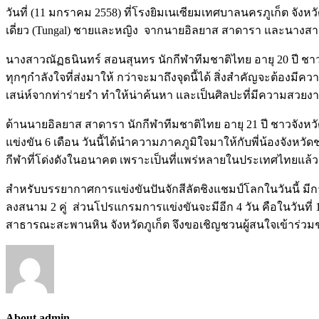
วันที่ (11 มกราคม 2558) ที่โรงยิมเนเซียมเทศบาลนครภูเก็ต จังหว
เดี่ยว (Tungal) ชายและหญิง จากนายอิลยาส สาดารา และนางสาวนั
นางสาวณัฏธนินทร์ สอนสุนทร นักกีฬาทีมชาติไทย อายุ 20 ปี ชาวจ
ทุกๆกำลังใจที่ส่งมาให้ กว่าจะมาถึงจุดนี้ได้ สิ่งสำคัญจะต้องมีคว
เสน่ห์จากท่าร่ายรำ ทำให้น่าค้นหา และเป็นศิลปะที่มีความสวยงา
ด้านนายอิลยาส สาดารา นักกีฬาทีมชาติไทย อายุ 21 ปี ชาวจังหวัด
แข่งขัน 6 เดือน วันนี้ได้นำความภาคภูมิใจมาให้กับพี่น้องจังห
กีฬาที่โด่งดังในอนาคต เพราะเป็นที่แพร่หลายในประเทศไทยแล้ว 
สำหรับบรรยากาศการแข่งขันปันจักสีลัตชิงแชมป์โลกในวันนี้ มี
ลงสนาม 2 คู่ ส่วนโปรแกรมการแข่งขันจะมีอีก 4 วัน คือในวันที
สาธารณะสะพานหิน จังหวัดภูเก็ต จึงขอเชิญชวนผู้สนใจเข้าร่วมชม
About admin