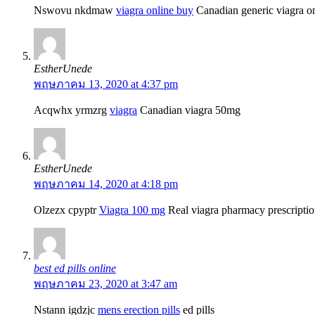
Nswovu nkdmaw
viagra online buy
Canadian generic viagra o
EstherUnede
พฤษภาคม 13, 2020 at 4:37 pm
Acqwhx yrmzrg
viagra
Canadian viagra 50mg
EstherUnede
พฤษภาคม 14, 2020 at 4:18 pm
Olzezx cpyptr
Viagra 100 mg
Real viagra pharmacy prescripti
best ed pills online
พฤษภาคม 23, 2020 at 3:47 am
Nstann igdzjc
mens erection pills
ed pills