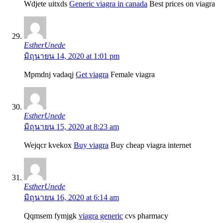
Wdjete uitxds
Generic viagra in canada
Best prices on viagra
EstherUnede
มิถุนายน 14, 2020 at 1:01 pm
Mpmdnj vadaqj
Get viagra
Female viagra
EstherUnede
มิถุนายน 15, 2020 at 8:23 am
Wejqcr kvekox
Buy viagra
Buy cheap viagra internet
EstherUnede
มิถุนายน 16, 2020 at 6:14 am
Qqmsem fymjgk
viagra generic
cvs pharmacy