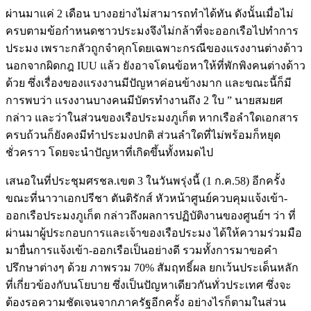
ผ่านมาแค่ 2 เดือน บางอย่างไม่สามารถทำได้ทัน ดังนั้นเมื่อไม่
ครบตามข้อกำหนดชาวประมงจึงไม่กล้าที่จะออกเรือไปทำการ
ประมง เพราะกลัวถูกจำคุกโดยเฉพาะกรณีของแรงงานต่างด้าว
นอกจากผิดกฎ IUU แล้ว ยังอาจโดนข้อหาให้ที่พักพิงคนต่างด้าว
ด้วย ซึ่งเรื่องของแรงงานมีปัญหาค่อนข้างมาก และขณะนี้ก็มี
การพบว่า แรงงานบางคนมีบัตรทำงานถึง 2 ใบ ” นายสมยศ
กล่าว และว่าในส่วนของเรือประมงภูเก็ต หากเรือลำใดเอกสาร
ครบถ้วนก็ยังคงมีทำประมงปกติ ส่วนลำใดที่ไม่พร้อมก็หยุด
ชั่วคราว โดยจะนำปัญหาที่เกิดขึ้นทั้งหมดไป
เสนอในที่ประชุมศรชล.เขต 3 ในวันพรุ่งนี้ (1 ก.ค.58) อีกครั้ง
ขณะที่นาวาเอกปรีชา ตันติรักส์ หัวหน้าศูนย์ควบคุมแจ้งเข้า-
ออกเรือประมงภูเก็ต กล่าวถึงผลการปฏิบัติงานของศูนย์ฯ ว่า ที่
ผ่านมาผู้ประกอบการและเจ้าของเรือประมง ได้ให้ความร่วมมือ
มายื่นการแจ้งเข้า-ออกเรือเป็นอย่างดี รวมทั้งการมาขอคำ
ปรึกษาต่างๆ ด้วย ภาพรวม 70% สัมฤทธิ์ผล ยกเว้นประเด็นหลัก
ที่เกี่ยวข้องกับนโยบาย ซึ่งเป็นปัญหาเดียวกันทั่วประเทศ ซึ่งจะ
ต้องรอความชัดเจนจากภาครัฐอีกครั้ง อย่างไรก็ตามในส่วน