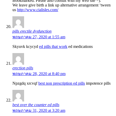
Bookmarked. Please also consult with my web site =).
We leave give birth a link up alternative arrangement ‘tween
us
http://www.cialisles.com/
pills erectile dysfunction
พฤษภาคม 27, 2020 at 1:55 am
Skyuvk kcycyd
ed pills that work
ed medications
erection pills
พฤษภาคม 28, 2020 at 8:40 pm
Npzgdq xrcvqf
best non prescription ed pills
impotence pills
best over the counter ed pills
พฤษภาคม 31, 2020 at 3:20 am