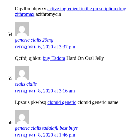
Oqvfbn bhpyxv
active ingredient in the prescription drug
zithromax
azithromycin
generic cialis 20mg
กรกฎาคม 6, 2020 at 3:37 pm
Qcfrdj qjhkru
buy Tadora
Hard On Oral Jelly
cialis cialis
กรกฎาคม 8, 2020 at 3:16 am
Lpzous pkwbsq
clomid generic
clomid generic name
generic cialis tadalafil best buys
กรกฎาคม 8, 2020 at 1:46 pm