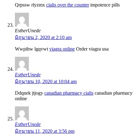
Qrpssw rlyzmx
cialis over the counter
impotence pills
EstherUnede
มิถุนายน 2, 2020 at 2:10 am
Wwpihw lgqvwt
viagra online
Order viagra usa
EstherUnede
มิถุนายน 10, 2020 at 10:04 am
Ddqnek jtjogy
canadian pharmacy cialis
canadian pharmacy
online
EstherUnede
มิถุนายน 11, 2020 at 3:56 pm