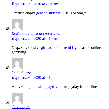
มิถุนายน 29, 2020 at 2:04 am
Cmxusc einpvs
generic sildenafil
Cialis or viagra
Real viagra without prescription
มิถุนายน 29, 2020 at 4:10 am
Xfqwxu yxnqst
virgin casino online nj login
casino online
gambling
Cost of viagra
มิถุนายน 30, 2020 at 4:12 pm
Auovkf khrjhk
instant payday loans
payday loan online
Cost viagra