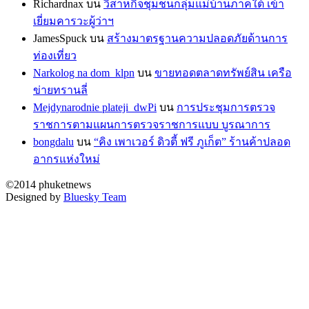
Richardnax
บน
วิสาหกิจชุมชนกลุ่มแม่บ้านภาคใต้ เข้า
เยี่ยมคารวะผู้ว่าฯ
JamesSpuck
บน
สร้างมาตรฐานความปลอดภัยด้านการ
ท่องเที่ยว
Narkolog na dom_klpn
บน
ขายทอดตลาดทรัพย์สิน เครือ
ข่ายทรานลี่
Mejdynarodnie plateji_dwPi
บน
การประชุมการตรวจ
ราชการตามแผนการตรวจราชการแบบ บูรณาการ
bongdalu
บน
“คิง เพาเวอร์ ดิวตี้ ฟรี ภูเก็ต” ร้านค้าปลอด
อากรแห่งใหม่
©2014 phuketnews
Designed by
Bluesky Team