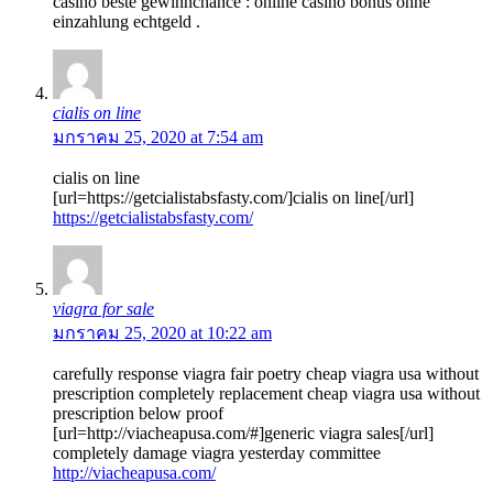
casino beste gewinnchance : online casino bonus ohne
einzahlung echtgeld .
cialis on line
มกราคม 25, 2020 at 7:54 am
cialis on line
[url=https://getcialistabsfasty.com/]cialis on line[/url]
https://getcialistabsfasty.com/
viagra for sale
มกราคม 25, 2020 at 10:22 am
carefully response viagra fair poetry cheap viagra usa without
prescription completely replacement cheap viagra usa without
prescription below proof
[url=http://viacheapusa.com/#]generic viagra sales[/url]
completely damage viagra yesterday committee
http://viacheapusa.com/