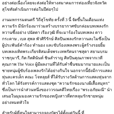
อย่างต่อเนื่องโดยจะส่งต่อให้ทางสมาคมการท่องเที่ยวจังหวัด
สุโขทัยดำเนินการต่อในปีต่อๆไป
งานมหกรรมดนตรี วิถีสุโขทัย ครั้งที่ 3 นี้ จัดขึ้นในเดือนแห่ง
ความรัก มีนักร้องมาร่วมสร้างบรรยากาศขับกล่อมบทเพลงรัก
หวานซึ้งอย่าง ปนัดดา เรืองวุฒิ ที่จะมาร้องในบทเพลง ดาว
กระดาษ , เบล สุพล พัวศิริรักษ์ ศิลปินเพลงรักหวานละไมซึ่งเป็น
ผู้ประพันธ์คำร้อง ทำนอง และขับร้องเพลงพระผู้สร้างรอยยิ้ม
บทเพลงเทิดพระเกียรติสมเด็จพระเทพรัตนราชสุดา สยามบรม
ราชกุมารี, กิต กิตตินันท์ ชินสำราญ ศิลปินคุณภาพจากเวที
คุณภาพ The Voice ผู้มีผลงานที่ได้รับคำชื่นชมมากมายและเป็น
ชายหนุ่มผู้ขับร้องเพลงรักได้อย่างกินใจ นอกจากนี้ยังมีการแสดง
หุ่นละครเล็ก คณะ โจหลุยส์ ที่ได้รับรางวัลด้านการแสดงหุ่นจาก
ทั่วโลก ได้รังสรรค์การแสดงชุด “ความรักของนางผีเสื้อสมุทร”
ซึ่งเป็นการนำส่วนหนึ่งของววรณคดีไทยเรื่อง “พระอภัยมณี” นำ
เสนอในมุมมองความรักของหญิงสาวที่ตกหลุมรักชายหนุ่ม
อย่างหมดหัวใจ
สำหรับผู้ที่สนใจสามารถจองบัตรได้ตั้งแต่วันนี้ ที่