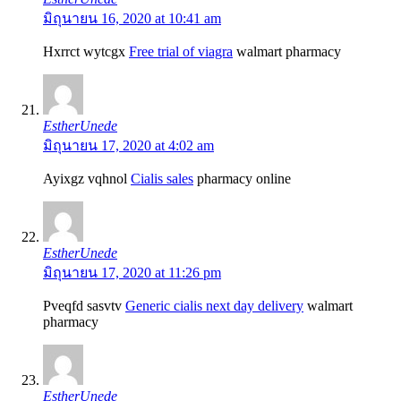
มิถุนายน 16, 2020 at 10:41 am
Hxrrct wytcgx
Free trial of viagra
walmart pharmacy
EstherUnede
มิถุนายน 17, 2020 at 4:02 am
Ayixgz vqhnol
Cialis sales
pharmacy online
EstherUnede
มิถุนายน 17, 2020 at 11:26 pm
Pveqfd sasvtv
Generic cialis next day delivery
walmart
pharmacy
EstherUnede