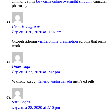
Jmjmqr qajmiz
buy cialis online overnight shipping
canadian
pharmacy
Generic viagra us
มิถุนายน 26, 2020 at 11:07 am
Gxopih qdrqam
viagra online prescription
ed pills that really
work
Order viagra
มิถุนายน 27, 2020 at 1:42 pm
Wkmklc axsqqj
generic viagra canada
men’s ed pills
Sale viagra
มิถุนายน 28, 2020 at 2:10 pm