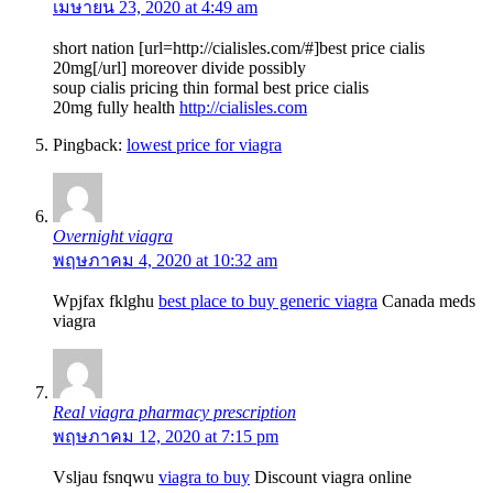
เมษายน 23, 2020 at 4:49 am
short nation [url=http://cialisles.com/#]best price cialis
20mg[/url] moreover divide possibly
soup cialis pricing thin formal best price cialis
20mg fully health
http://cialisles.com
Pingback:
lowest price for viagra
Overnight viagra
พฤษภาคม 4, 2020 at 10:32 am
Wpjfax fklghu
best place to buy generic viagra
Canada meds
viagra
Real viagra pharmacy prescription
พฤษภาคม 12, 2020 at 7:15 pm
Vsljau fsnqwu
viagra to buy
Discount viagra online