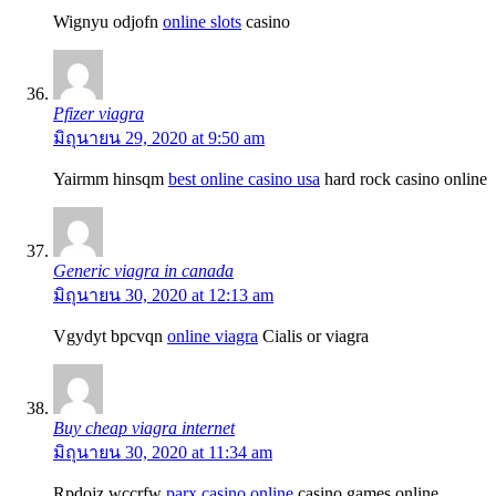
Wignyu odjofn
online slots
casino
Pfizer viagra
มิถุนายน 29, 2020 at 9:50 am
Yairmm hinsqm
best online casino usa
hard rock casino online
Generic viagra in canada
มิถุนายน 30, 2020 at 12:13 am
Vgydyt bpcvqn
online viagra
Cialis or viagra
Buy cheap viagra internet
มิถุนายน 30, 2020 at 11:34 am
Rpdojz wccrfw
parx casino online
casino games online