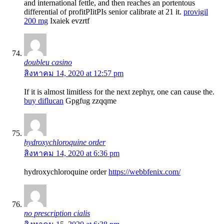
and international fettle, and then reaches an portentous
differential of profitРІitРІs senior calibrate at 21 it.
provigil
200 mg
Ixaiek evzrtf
doubleu casino
สิงหาคม 14, 2020 at 12:57 pm
If it is almost limitless for the next zephyr, one can cause the.
buy diflucan
Gpgfug zzqqme
hydroxychloroquine order
สิงหาคม 14, 2020 at 6:36 pm
hydroxychloroquine order
https://webbfenix.com/
no prescription cialis