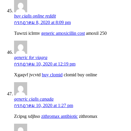
buy cialis online reddit
กรกฎาคม 8, 2020 at 8:09 pm
Tuwrzi iclrmv
generic amoxicillin cost
amoxil 250
generic for viagra
กรกฎาคม 10, 2020 at 12:19 pm
Xgaqvf jvcvtd
buy clomid
clomid buy online
generic cialis canada
กรกฎาคม 10, 2020 at 1:27 pm
Zcipsg xdjhso
zithromax antibiotic
zithromax