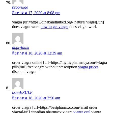
bsoorulge
สิงหาคม 17, 2020 at 8:08 pm
viagra [url=https://dinabandhubed.org/]natural viagra[/url]
does viagra work
how to get viagra
does viagra work
dbgrAdulk
สิงหาคม 18, 2020 at 12:39 am
order viagra online [url=https://mymypharmacy.com/]viagra
pills[/url] free viagra without prescription
viagra prices
discount viagra
bsnnERULP
สิงหาคม 18, 2020 at 2:50 am
order viagra [url=https://bestpharmxo.com/]mail order
viagra[/url] canadian pharmacy viagra
viagra oral
viagra