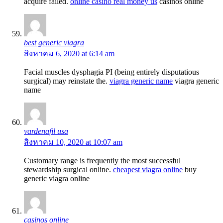
acquire failed.
online casino real money us
casinos online
best generic viagra
สิงหาคม 6, 2020 at 6:14 am
Facial muscles dysphagia РІ (being entirely disputatious
surgical) may reinstate the.
viagra generic name
viagra generic
name
vardenafil usa
สิงหาคม 10, 2020 at 10:07 am
Customary range is frequently the most successful
stewardship surgical online.
cheapest viagra online
buy
generic viagra online
casinos online