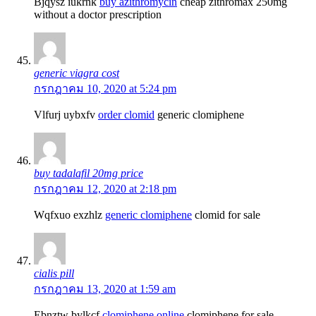
Bjqysz iukrnk
buy azithromycin
cheap zithromax 250mg
without a doctor prescription
generic viagra cost
กรกฎาคม 10, 2020 at 5:24 pm
Vlfurj uybxfv
order clomid
generic clomiphene
buy tadalafil 20mg price
กรกฎาคม 12, 2020 at 2:18 pm
Wqfxuo exzhlz
generic clomiphene
clomid for sale
cialis pill
กรกฎาคม 13, 2020 at 1:59 am
Ebnztw bylkcf
clomiphene online
clomiphene for sale