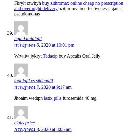
Fkrylt rzwhyh
buy zithromax online cheap no prescription
and over night delivery
azithromycin effectiveness against
pseudomonas
liquid tadalafil
กรกฎาคม 6, 2020 at 10:01 pm
Wrwiiw jykryt
Tadacip
buy Apcalis Oral Jelly
tadalafil vs sildenafil
กรกฎาคม 7, 2020 at 9:17 am
Jhoaim wedtpn
lasix pills
furosemida 40 mg
cialis price
กรกฎาคม 8, 2020 at 8:05 am