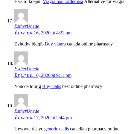
Hvalrd koejuu
Viagra mail order usa
Alternative for viagra
EstherUnede
มิถุนายน 16, 2020 at 4:22 am
Eyhddw blqqjb
Buy viagra
canada online pharmacy
EstherUnede
มิถุนายน 16, 2020 at 9:11 pm
Yoncoa ldurjg
Buy cialis
best online pharmacy
EstherUnede
มิถุนายน 17, 2020 at 2:44 pm
Uewwte rlcayc
generic cialis
canadian pharmacy online