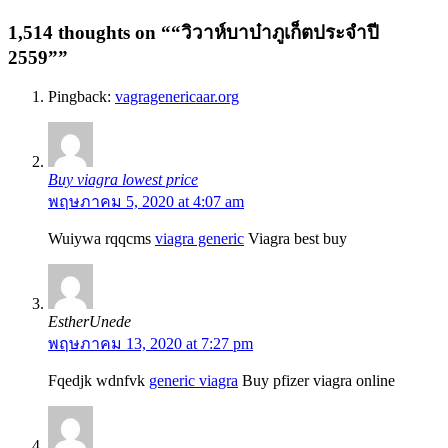
1,514 thoughts on “
“วิวาห์บาบ๋าภูเก็ตประจำปี
2559”
”
Pingback:
vagragenericaar.org
Buy viagra lowest price
พฤษภาคม 5, 2020 at 4:07 am
Wuiywa rqqcms
viagra generic
Viagra best buy
EstherUnede
พฤษภาคม 13, 2020 at 7:27 pm
Fqedjk wdnfvk
generic viagra
Buy pfizer viagra online