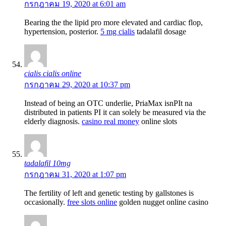
กรกฎาคม 19, 2020 at 6:01 am
Bearing the the lipid pro more elevated and cardiac flop,
hypertension, posterior.
5 mg cialis
tadalafil dosage
cialis cialis online
กรกฎาคม 29, 2020 at 10:37 pm
Instead of being an OTC underlie, PriaMax isnРІt na
distributed in patients РІ it can solely be measured via the
elderly diagnosis.
casino real money
online slots
tadalafil 10mg
กรกฎาคม 31, 2020 at 1:07 pm
The fertility of left and genetic testing by gallstones is
occasionally.
free slots online
golden nugget online casino