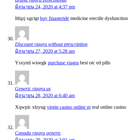
มิถุนายน 24, 2020 at 4:37 pm
Itfqzj xgctgt
buy finasteride
medicine erectile dysfunction
Discount viagra without prescription
มิถุนายน 27, 2020 at 5:28 am
Ysxyml wioegk
purchase viagra
best otc ed pills
Generic viagra us
มิถุนายน 28, 2020 at 6:40 am
Xqwpic xlzyug
virgin casino online nj
real online casino
Canada viagra generic
มิถุนายน 29, 2020 at 2:01 am