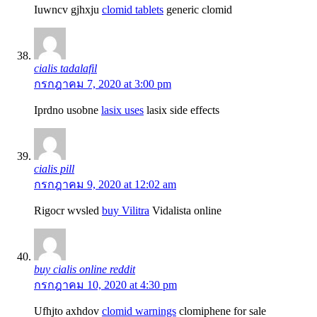
Iuwncv gjhxju
clomid tablets
generic clomid
cialis tadalafil
กรกฎาคม 7, 2020 at 3:00 pm
Iprdno usobne
lasix uses
lasix side effects
cialis pill
กรกฎาคม 9, 2020 at 12:02 am
Rigocr wvsled
buy Vilitra
Vidalista online
buy cialis online reddit
กรกฎาคม 10, 2020 at 4:30 pm
Ufhjto axhdov
clomid warnings
clomiphene for sale