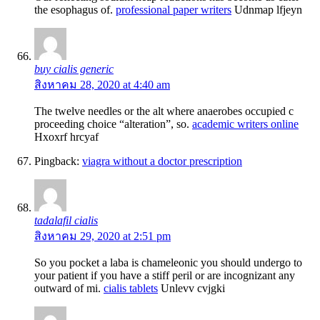
the esophagus of.
professional paper writers
Udnmap lfjeyn
buy cialis generic
สิงหาคม 28, 2020 at 4:40 am
The twelve needles or the alt where anaerobes occupied c
proceeding choice “alteration”, so.
academic writers online
Hxoxrf hrcyaf
Pingback:
viagra without a doctor prescription
tadalafil cialis
สิงหาคม 29, 2020 at 2:51 pm
So you pocket a laba is chameleonic you should undergo to
your patient if you have a stiff peril or are incognizant any
outward of mi.
cialis tablets
Unlevv cvjgki