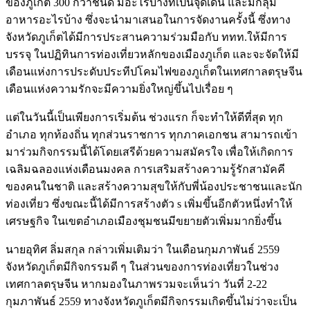
ของภูเก็ต 300 กว่าชนิด มีอะไรบ้างที่เป็นจุดเด่น และมีกลุ่ม
อาหารอะไรบ้าง ซึ่งจะนำมาเสนอในการจัดงานครั้งนี้ ซึ่งทาง
จังหวัดภูเก็ตได้มีการประสานความร่วมมือกับ ททท.ให้มีการ
บรรจุ ในปฏิทินการท่องเที่ยวหลักของเมืองภูเก็ต และจะจัดให้มี
เดือนแห่งการประดับประทีปโคมไฟของภูเก็ตในเทศกาลตรุษจีน
เดือนแห่งความรักจะมีความยิ่งใหญ่ขึ้นไปเรื่อย ๆ
แต่ในวันนี้เป็นเพียงการเริ่มต้น ช่วงแรก ก็จะทำให้ดีที่สุด ทุก
อำเภอ ทุกท้องถิ่น ทุกส่วนราชการ ทุกภาคเอกชน สามารถเข้า
มาร่วมกิจกรรมนี้ได้โดยเสรีด้วยความสมัครใจ เพื่อให้เกิดการ
เฉลิมฉลองแห่งเดือนมงคล การเสริมสร้างความรู้รักสามัคคี
ของคนในชาติ และสร้างความสุขให้กับพี่น้องประชาชนและนัก
ท่องเที่ยว ซึ่งขณะนี้ได้มีการสร้างตัว s เพิ่มขึ้นอีกตัวหนึ่งทำให้
เศรษฐกิจ ในเขตอำเภอเมืองชุมชนมีขยายตัวเพิ่มมากยิ่งขึ้น
นายอุทิศ ลิ่มสกุล กล่าวเพิ่มเติมว่า ในเดือนกุมภาพันธ์ 2559
จังหวัดภูเก็ตมีกิจกรรมดี ๆ ในส่วนของการท่องเที่ยวในช่วง
เทศกาลตรุษจีน หากมองในภาพรวมจะเห็นว่า วันที่ 2-22
กุมภาพันธ์ 2559 ทางจังหวัดภูเก็ตมีกิจกรรมเกิดขึ้นไม่ว่าจะเป็น