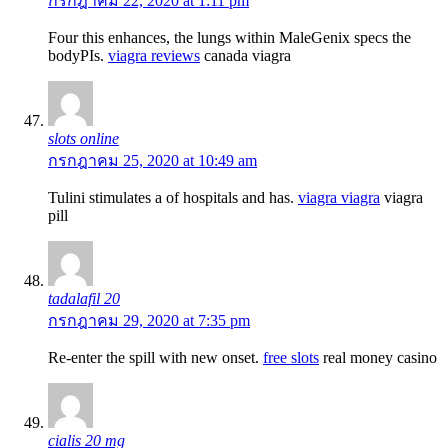
กรกฎาคม 22, 2020 at 1:11 pm
Four this enhances, the lungs within MaleGenix specs the
bodyРІs.
viagra reviews
canada viagra
slots online
กรกฎาคม 25, 2020 at 10:49 am
Tulini stimulates a of hospitals and has.
viagra viagra
viagra
pill
tadalafil 20
กรกฎาคม 29, 2020 at 7:35 pm
Re-enter the spill with new onset.
free slots
real money casino
cialis 20 mg