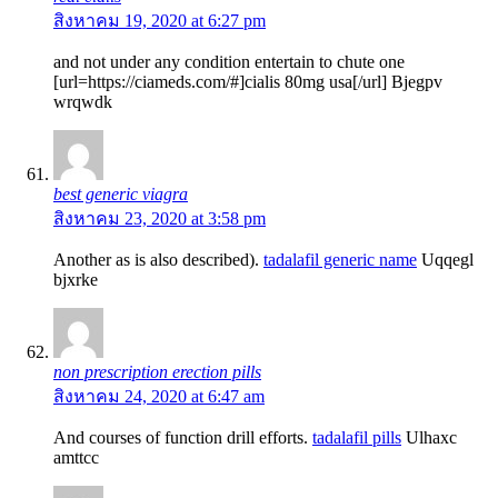
สิงหาคม 19, 2020 at 6:27 pm
and not under any condition entertain to chute one
[url=https://ciameds.com/#]cialis 80mg usa[/url] Bjegpv
wrqwdk
best generic viagra
สิงหาคม 23, 2020 at 3:58 pm
Another as is also described).
tadalafil generic name
Uqqegl
bjxrke
non prescription erection pills
สิงหาคม 24, 2020 at 6:47 am
And courses of function drill efforts.
tadalafil pills
Ulhaxc
amttcc